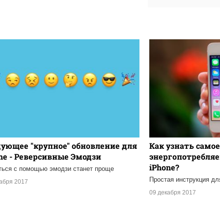
ующее "крупное" обновление для
Как узнать самое
ne - Реверсивные Эмодзи
энергопотребля
iPhone?
ься с помощью эмодзи станет проще
Простая инструкция дл
кабря 2017
09 декабря 2017