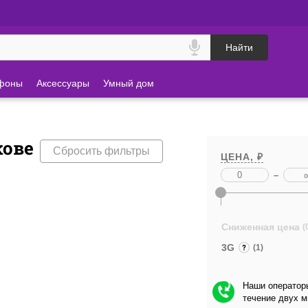
Найти
фоны
Аксессуары
Умный дом
кове
Сбросить фильтры
ЦЕНА, ₽
–
Сниженная цена
(
3G
(1)
Наши операторы
течение двух 