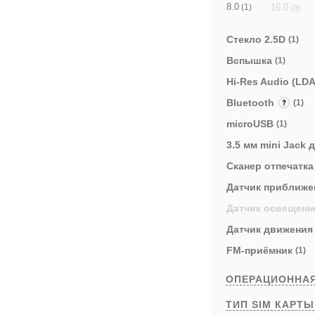
8.0
16.0
(1)
(0)
Стекло 2.5D
(1)
Вспышка
(1)
Hi-Res Audio (LD
Bluetooth
(1)
microUSB
(1)
3.5 мм mini Jack
Cканер отпечатк
Датчик приближ
Датчик освещен
Датчик движени
FM-приёмник
(1)
ОПЕРАЦИОННА
ТИП SIM КАРТ