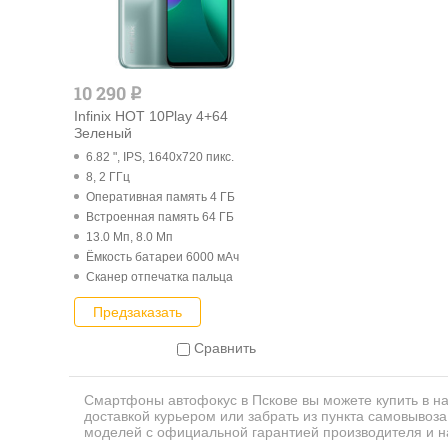
10 290
q
Infinix HOT 10Play 4+64
Зеленый
6.82 ", IPS, 1640x720 пикс.
8, 2 ГГц
Оперативная память 4 ГБ
Встроенная память 64 ГБ
13.0 Мп, 8.0 Мп
Ёмкость батареи 6000 мАч
Cканер отпечатка пальца
Предзаказать
Сравнить
Смартфоны автофокус в Пскове вы можете купить в н
доставкой курьером или забрать из пункта самовывоз
моделей с официальной гарантией производителя и н