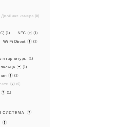
Двойная камера
(0)
AC)
NFC
(1)
(1)
Wi-Fi Direct
(1)
 для гарнитуры
(1)
а пальца
(1)
ения
(1)
ности
(0)
я
(1)
Я СИСТЕМА
Ы