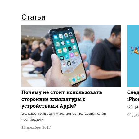
Статьи
Почему не стоит использовать
След
сторонние клавиатуры с
iPho
устройствами Apple?
Общат
Больше тридцати миллионов пользователей
09 де
пострадали
10 декабря 2017