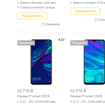
Ёмкость батареи 3340 мАч
Ёмкость батареи 4230 
Cканер отпечатка пальца
Предзаказать
Предзаказать
Сра
Сравнить
6.21"
Предзаказ
Предзаказ
12 770
12 770
q
q
Huawei P smart 2019
Huawei P smart 2019
6.21 ", IPS, 2244x1080 пикс.
6.21 ", IPS, 2244x1080 п