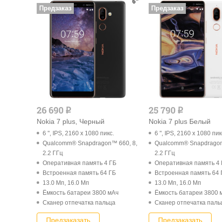
6"
Предзаказ
Предзаказ
26 690
25 790
q
q
Nokia 7 plus, Черный
Nokia 7 plus Белый
6 ", IPS, 2160 x 1080 пикс.
6 ", IPS, 2160 x 1080 пик
Qualcomm® Snapdragon™ 660, 8,
Qualcomm® Snapdragon
2.2 ГГц
2.2 ГГц
Оперативная память 4 ГБ
Оперативная память 4
Встроенная память 64 ГБ
Встроенная память 64 
13.0 Мп, 16.0 Мп
13.0 Мп, 16.0 Мп
Ёмкость батареи 3800 мАч
Ёмкость батареи 3800 
Cканер отпечатка пальца
Cканер отпечатка паль
Предзаказать
Предзаказать