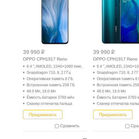
39 990
39 990
q
q
OPPO CPH1917 Reno
OPPO CPH1917 Reno
6.4 ", AMOLED, 2340×1080 пикс.
6.4 ", AMOLED, 2340×10
Snapdragon 710, 8, 2 ГГц
Snapdragon 710, 8, 2 Г
Оперативная память 6 ГБ
Оперативная память 6
Встроенная память 256 ГБ
Встроенная память 256
48.0 Мп, 16.0 Мп
48.0 Мп, 16.0 Мп
Ёмкость батареи 3760 мАч
Ёмкость батареи 3760 
Cканер отпечатка пальца
Cканер отпечатка паль
Предзаказать
Предзаказать
Сравнить
Сра