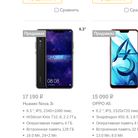
Сравнить
Сра
6.3"
Предзаказ
Предзаказ
17 190
15 090
q
q
Huawei Nova 3i
OPPO A5
6.3 ", IPS, 2340×1080 пикс.
6.2 ", IPS, 1520x720 пикс
HiSilicon Kirin 710, 8, 2.2 ГГц
Snapdragon 450, 8, 1.8 
Оперативная память 4 ГБ
Оперативная память 4
Встроенная память 128 ГБ
Встроенная память 32 
16.0 Мп, 24+2 Мп
13.0 Мп, 8.0 Мп