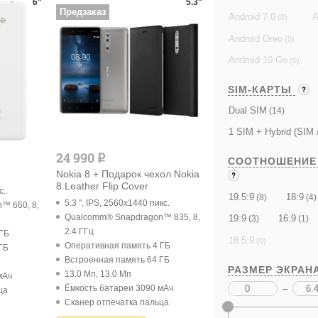
6"
5.3"
Предзаказ
Android 7.0
A
(0)
Android Oreo
(0)
Android 10 Go
(0)
SIM-КАРТЫ
Dual SIM
(14)
1 SIM + Hybrid (SIM 
24 990
q
СООТНОШЕНИЕ
Nokia 8 + Подарок чехол Nokia
8 Leather Flip Cover
с.
19.5:9
18:9
(8)
(4)
5.3 ", IPS, 2560x1440 пикс.
™ 660, 8,
Qualcomm® Snapdragon™ 835, 8,
19:9
16:9
(3)
(1)
2.4 ГГц
 ГБ
18.5:9
(0)
Оперативная память 4 ГБ
ГБ
Встроенная память 64 ГБ
РАЗМЕР ЭКРАН
13.0 Мп, 13.0 Мп
мАч
Ёмкость батареи 3090 мАч
–
ца
Cканер отпечатка пальца