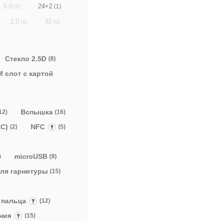
24+2
5.0
(1)
(0)
2.0
32
(0)
(0)
Стекло 2.5D
(8)
 слот с картой
Вспышка
12)
(16)
AC)
NFC
(2)
(5)
microUSB
)
(9)
 для гарнитуры
(15)
а пальца
(12)
ения
(15)