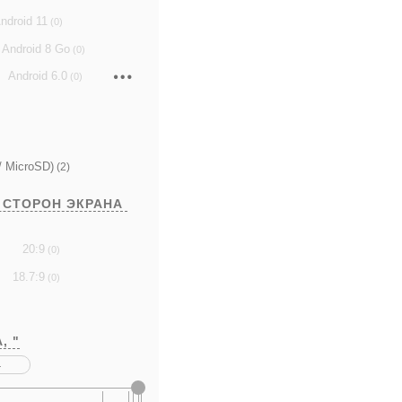
ndroid 11
(0)
Android 8 Go
(0)
Android 6.0
(0)
/ MicroSD)
(2)
 СТОРОН ЭКРАНА
20:9
(0)
18.7:9
(0)
А,
"