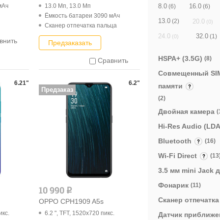
8.0
16.0
мАч
13.0 Мп, 13.0 Мп
(6)
(6)
Ёмкость батареи 3090 мАч
13.0
20.0
(2)
(0)
Cканер отпечатка пальца
32.0
24.0
(1)
(0)
внить
Предзаказать
HSPA+ (3.5G)
(8)
Сравнить
Совмещенный SIM
6.21"
6.2"
памяти
Предзаказ
(2)
Двойная камера
(
Hi-Res Audio (LD
Bluetooth
(16)
Wi-Fi Direct
(13
3.5 мм mini Jack
Фонарик
(11)
10 990
q
Cканер отпечатк
OPPO CPH1909 A5s
икс.
6.2 ", TFT, 1520x720 пикс.
Датчик приближ