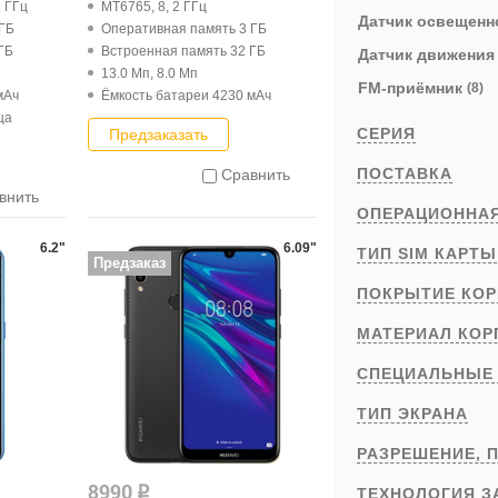
2 ГГц
MT6765, 8, 2 ГГц
Датчик освещен
 ГБ
Оперативная память 3 ГБ
ГБ
Встроенная память 32 ГБ
Датчик движени
13.0 Мп, 8.0 Мп
FM-приёмник
(8)
мАч
Ёмкость батареи 4230 мАч
ца
СЕРИЯ
Предзаказать
ПОСТАВКА
Сравнить
внить
ОПЕРАЦИОННА
6.2"
6.09"
ТИП SIM КАРТ
Предзаказ
ПОКРЫТИЕ КОР
МАТЕРИАЛ КОР
СПЕЦИАЛЬНЫЕ
ТИП ЭКРАНА
РАЗРЕШЕНИЕ,
П
8990
q
ТЕХНОЛОГИЯ З