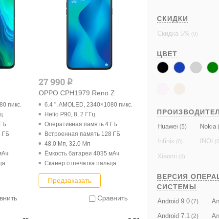
СКИДКИ
Скидка 5%
(0)
ЦВЕТ
27 990
q
OPPO CPH1979 Reno Z
80 пикс.
6.4 ", AMOLED, 2340×1080 пикс.
ПРОИЗВОДИТЕ
Гц
Helio P90, 8, 2 ГГц
 ГБ
Оперативная память 4 ГБ
Huawei
Nokia
(5)
(
 ГБ
Встроенная память 128 ГБ
Infinix
INOI
(0)
(0
48.0 Мп, 32.0 Мп
мАч
Ёмкость батареи 4035 мАч
Xiaomi
(0)
ца
Cканер отпечатка пальца
ВЕРСИЯ ОПЕРА
Предзаказать
СИСТЕМЫ
внить
Сравнить
Android 9.0
An
(7)
Android 7.1
An
(2)