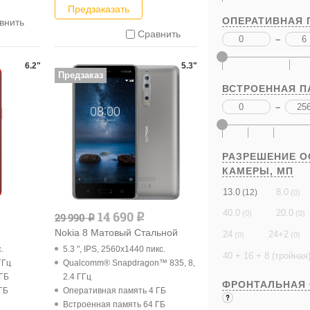
Предзаказать
ОПЕРАТИВНАЯ 
внить
Сравнить
–
6.2"
5.3"
Предзаказ
ВСТРОЕННАЯ П
–
РАЗРЕШЕНИЕ 
КАМЕРЫ,
МП
13.0
8.0
(12)
(0)
40.0
20.0
14 690
(0)
(0)
29 990
q
q
Nokia 8 Матовый Стальной
24
24+2
(0)
(0)
.
5.3 ", IPS, 2560x1440 пикс.
40 + 16 + 8 (тройная
ГГц
Qualcomm® Snapdragon™ 835, 8,
 ГБ
2.4 ГГц
ФРОНТАЛЬНАЯ
ГБ
Оперативная память 4 ГБ
Встроенная память 64 ГБ