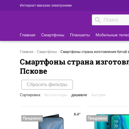
Интернет-магазин электроники
Главная
Смартфоны
Планшеты
Мобильные теле
Главная
Смартфоны
Смартфоны страна изготовления Китай в
Смартфоны страна изготов
Пскове
Сбросить фильтры
Сортировка:
бестселлеры
дешевле
быстрее
6.4"
Предзаказ
Предзаказ