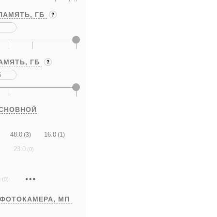
ПАМЯТЬ,
ГБ
АМЯТЬ,
ГБ
ОСНОВНОЙ
48.0
16.0
(3)
(1)
23.0
(0)
)
(0)
 ФОТОКАМЕРА,
МП