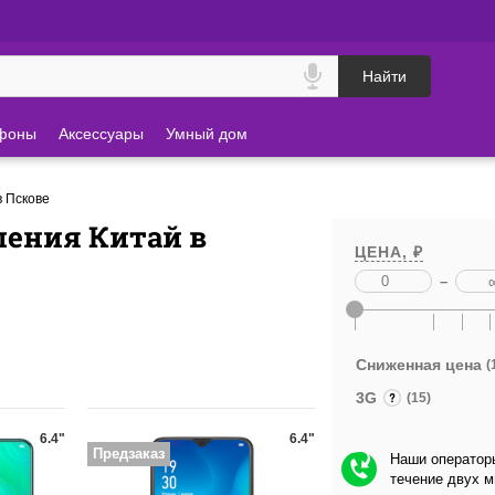
Найти
фоны
Аксессуары
Умный дом
 Пскове
ления Китай в
ЦЕНА, ₽
–
Сниженная цена
(
3G
(15)
6.4"
6.4"
Предзаказ
Наши операторы
течение двух 