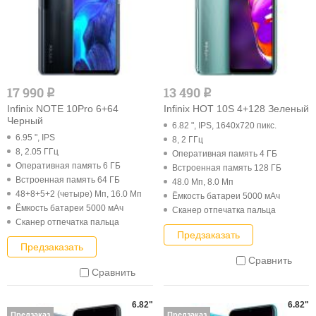
17 990
13 490
q
q
Infinix NOTE 10Pro 6+64
Infinix HOT 10S 4+128 Зеленый
Черный
6.82 ", IPS, 1640x720 пикс.
6.95 ", IPS
8, 2 ГГц
8, 2.05 ГГц
Оперативная память 4 ГБ
Оперативная память 6 ГБ
Встроенная память 128 ГБ
Встроенная память 64 ГБ
48.0 Мп, 8.0 Мп
48+8+5+2 (четыре) Мп, 16.0 Мп
Ёмкость батареи 5000 мАч
Ёмкость батареи 5000 мАч
Cканер отпечатка пальца
Cканер отпечатка пальца
Предзаказать
Предзаказать
Сравнить
Сравнить
6.82"
6.82"
Предзаказ
Предзаказ