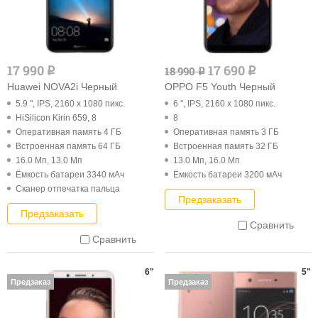
17 990
17 690
18 990
q
q
q
Huawei NOVA2i Черный
OPPO F5 Youth Черный
5.9 ", IPS, 2160 x 1080 пикс.
6 ", IPS, 2160 x 1080 пикс.
HiSilicon Kirin 659, 8
8
Оперативная память 4 ГБ
Оперативная память 3 ГБ
Встроенная память 64 ГБ
Встроенная память 32 ГБ
16.0 Мп, 13.0 Мп
13.0 Мп, 16.0 Мп
Ёмкость батареи 3340 мАч
Ёмкость батареи 3200 мАч
Cканер отпечатка пальца
Предзаказать
Предзаказать
Сравнить
Сравнить
6"
5"
Предзаказ
Предзаказ