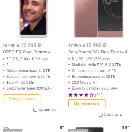
17 290
15 990
18 990
17 990
q
q
q
q
OPPO F5 Youth Золотой
Sony Xperia XA1 Dual Розовый
6 ", IPS, 2160 x 1080 пикс.
5 ", IPS, 1280x720 пикс.
8
Mediatek Helio P20, 8, 2.3 ГГц
Оперативная память 3 ГБ
Оперативная память 3 ГБ
Встроенная память 32 ГБ
Встроенная память 32 ГБ
13.0 Мп, 16.0 Мп
23.0 Мп, 8.0 Мп
Ёмкость батареи 3200 мАч
Ёмкость батареи 2300 мАч
(31)
Предзаказать
Предзаказать
Сравнить
Сравнить
5"
5.5"