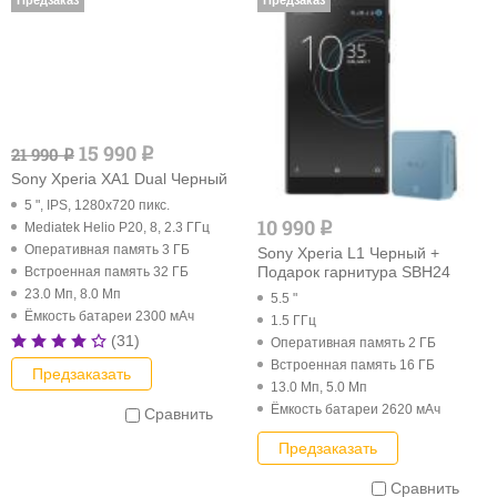
Предзаказ
Предзаказ
15 990
21 990
q
q
Sony Xperia XA1 Dual Черный
5 ", IPS, 1280x720 пикс.
10 990
q
Mediatek Helio P20, 8, 2.3 ГГц
Оперативная память 3 ГБ
Sony Xperia L1 Черный +
Подарок гарнитура SBH24
Встроенная память 32 ГБ
23.0 Мп, 8.0 Мп
5.5 "
Ёмкость батареи 2300 мАч
1.5 ГГц
(31)
Оперативная память 2 ГБ
Встроенная память 16 ГБ
Предзаказать
13.0 Мп, 5.0 Мп
Ёмкость батареи 2620 мАч
Сравнить
Предзаказать
Сравнить