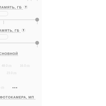
ПАМЯТЬ,
ГБ
АМЯТЬ,
ГБ
ОСНОВНОЙ
48.0
16.0
(0)
(0)
23.0
(0)
)
(0)
 ФОТОКАМЕРА,
МП