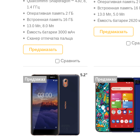
Qualcomm® Snapdragon™ 430, 8,
Оперативная память 2
1.4 ГГц
Встроенная память 16 
Оперативная память 2 ГБ
13.0 Мп, 5.0 Мп
Встроенная память 16 ГБ
Ёмкость батареи 2620 
13.0 Мп, 8.0 Мп
Предзаказать
Ёмкость батареи 3000 мАч
Cканер отпечатка пальца
Сра
Предзаказать
Сравнить
5.2"
Предзаказ
Предзаказ