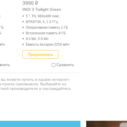
3990
q
INOI 3 Twilight Green
.
5 ", TN, 960x480 пикс.
MTK6739, 4, 1.3 ГГц
 ГБ
Оперативная память 1 ГБ
Б
Встроенная память 8 ГБ
8.0 Мп, 5.0 Мп
мАч
Ёмкость батареи 2250 мАч
Предзаказать
внить
Сравнить
 вы можете купить в нашем интернет-
з пункта самовывоза. Выбирайте из
тией производителя и наслаждайтесь