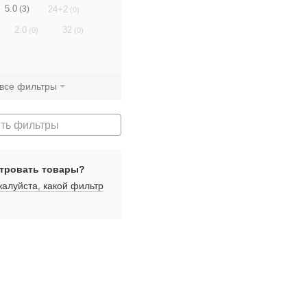
5.0
24+2
(3)
(0)
2.0
32
(0)
(0)
 все фильтры
ть фильтры
тровать товары?
алуйста, какой фильтр