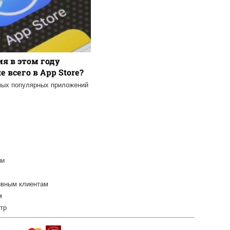
я в этом году
 всего в App Store?
мых популярных приложений
ии
ивным клиентам
м
тр