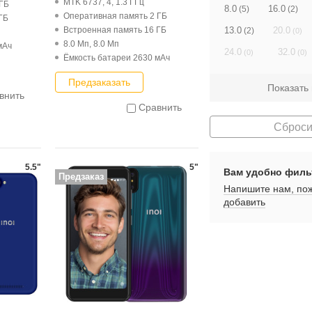
MTK 6737, 4, 1.3 ГГц
 ГБ
8.0
16.0
(5)
(2)
Оперативная память 2 ГБ
ГБ
13.0
Встроенная память 16 ГБ
20.0
(2)
(0)
8.0 Мп, 8.0 Мп
мАч
24.0
32.0
(0)
(0)
Ёмкость батареи 2630 мАч
Предзаказать
Показать
внить
Сравнить
Сброси
5.5"
5"
Вам удобно филь
Предзаказ
Напишите нам, пож
добавить