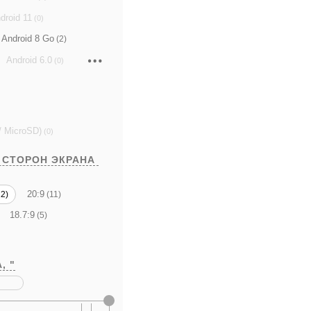
droid 11
(0)
Android 8 Go
(2)
Android 6.0
(0)
/ MicroSD)
(0)
 СТОРОН ЭКРАНА
20:9
2)
(11)
18.7:9
(5)
А,
"