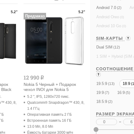
Android 7.0
An
(2)
5.2"
5.2"
Предзаказ
Android Oreo
(0)
Android 10 Go
(0)
SIM-КАРТЫ
Dual SIM
(12)
1 SIM + Hybrid (SIM 
СООТНОШЕНИЕ
12 990
q
19.5:9
18:9
(13)
(1
арок
Nokia 5 Черный + Подарок
 Black
чехол INOI для Nokia 5
19:9
16:9
(7)
(5)
.
5.2 ", IPS, 1280x720 пикс.
18.5:9
(2)
™ 430, 8,
Qualcomm® Snapdragon™ 430, 8,
1.4 ГГц
РАЗМЕР ЭКРАН
 ГБ
Оперативная память 2 ГБ
ГБ
Встроенная память 16 ГБ
–
13.0 Мп, 8.0 Мп
мАч
Ёмкость батареи 3000 мАч