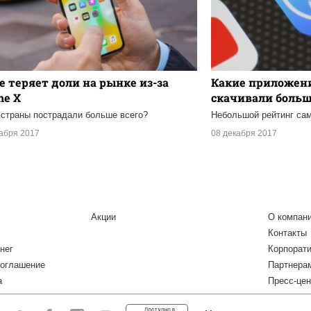
e теряет доли на рынке из-за
Какие приложени
ne X
скачивали больше
 страны пострадали больше всего?
Небольшой рейтинг са
кабря 2017
08 декабря 2017
Акции
О компан
Контакты
нег
Корпорат
соглашение
Партнера
а
Пресс-цен