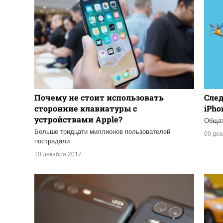
Почему не стоит использовать
След
сторонние клавиатуры с
iPho
устройствами Apple?
Общат
Больше тридцати миллионов пользователей
09 де
пострадали
10 декабря 2017