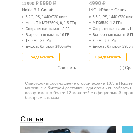
8990
4990
11 990
q
q
q
Nokia 3.1 Синий
INOI kPhone Синий
5.2 ", IPS, 1440x720 пикс.
5.5 ", IPS, 1440x720 пикс
MediaTek MT6750N, 8, 1.5 ГГц
MTK6580, 1.2 ГГц
Оперативная память 2 ГБ
Оперативная память 1
Встроенная память 16 ГБ
Встроенная память 8 Г
13.0 Мп, 8.0 Мп
8.0 Мп, 5.0 Мп
Ёмкость батареи 2990 мАч
Ёмкость батареи 2850 
Предзаказать
Предзаказать
Сравнить
Сра
Смартфоны соотношение сторон экрана 18:9 в Пскове
магазине с быстрой доставкой курьером или забрать и
ассортимента более 12 моделей с официальной гаран
быстрым заказом.
Статьи