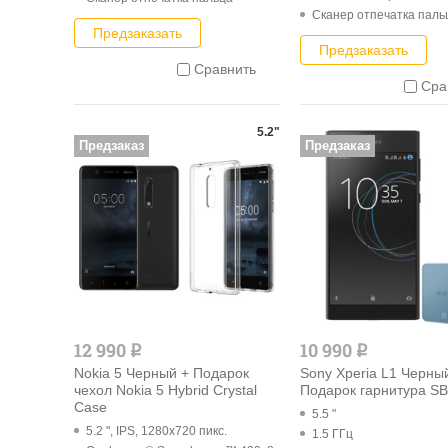
Cканер отпечатка паль
Предзаказать
Предзаказать
Сравнить
Сра
5.2"
Предзаказ
Предзаказ
12 990
10 990
q
q
Nokia 5 Черный + Подарок
Sony Xperia L1 Черны
чехол Nokia 5 Hybrid Crystal
Подарок гарнитура S
Case
5.5 "
5.2 ", IPS, 1280x720 пикс.
1.5 ГГц