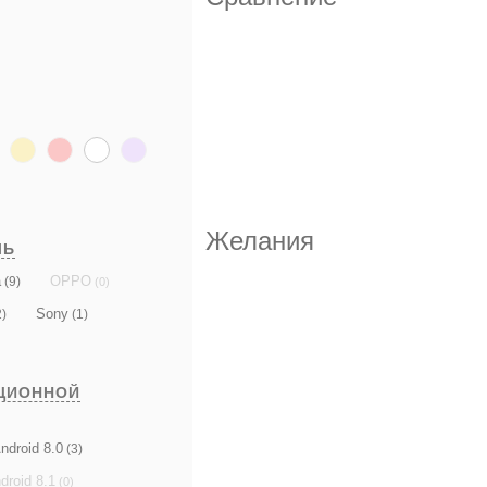
Желания
ЛЬ
a
OPPO
(9)
(0)
Sony
)
(1)
ЦИОННОЙ
ndroid 8.0
(3)
droid 8.1
(0)