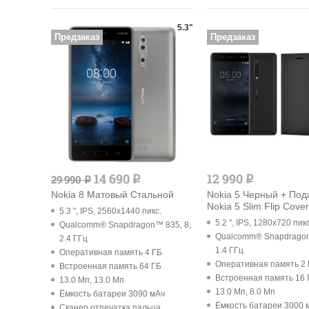
5.3"
Предзаказ
Предзаказ
14 690
12 990
29 990
q
q
q
Nokia 8 Матовый Стальной
Nokia 5 Черный + Под
Nokia 5 Slim Flip Cover
5.3 ", IPS, 2560x1440 пикс.
5.2 ", IPS, 1280x720 пикс
Qualcomm® Snapdragon™ 835, 8,
Qualcomm® Snapdragon
2.4 ГГц
1.4 ГГц
Оперативная память 4 ГБ
Оперативная память 2
Встроенная память 64 ГБ
Встроенная память 16 
13.0 Мп, 13.0 Мп
13.0 Мп, 8.0 Мп
Ёмкость батареи 3090 мАч
Ёмкость батареи 3000 
Cканер отпечатка пальца