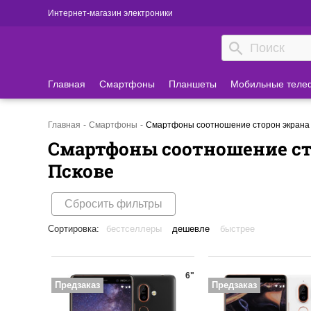
Интернет-магазин электроники
Главная
Смартфоны
Планшеты
Мобильные теле
Главная
Смартфоны
Смартфоны соотношение сторон экрана 1
Смартфоны соотношение сто
Пскове
Сбросить фильтры
Сортировка:
бестселлеры
дешевле
быстрее
6"
Предзаказ
Предзаказ