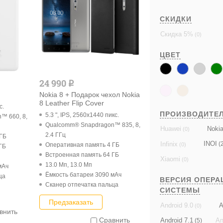
СКИДКИ
Скидка 5%
(0)
ЦВЕТ
24 990
q
Nokia 8 + Подарок чехол Nokia
8 Leather Flip Cover
с.
ПРОИЗВОДИТЕ
5.3 ", IPS, 2560x1440 пикс.
™ 660, 8,
Qualcomm® Snapdragon™ 835, 8,
Noki
Huawei
(0)
2.4 ГГц
 ГБ
INOI
Infinix
(2
(0)
Оперативная память 4 ГБ
ГБ
Встроенная память 64 ГБ
Xiaomi
(0)
13.0 Мп, 13.0 Мп
мАч
Ёмкость батареи 3090 мАч
ца
ВЕРСИЯ ОПЕРА
Cканер отпечатка пальца
СИСТЕМЫ
Предзаказать
A
Android 9.0
(0)
внить
Сравнить
Android 7.1
An
(5)