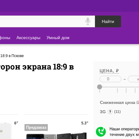
Найти
фоны
Аксессуары
Умный дом
8:9 в Пскове
рон экрана 18:9 в
ЦЕНА, ₽
–
Сниженная цена
(
3G
(11)
6"
5.3"
Предзаказ
Наши операторы
течение двух 