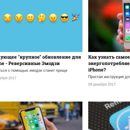
ующее "крупное" обновление для
Как узнать самое
ne - Реверсивные Эмодзи
энергопотребля
iPhone?
ься с помощью эмодзи станет проще
Простая инструкция дл
кабря 2017
09 декабря 2017