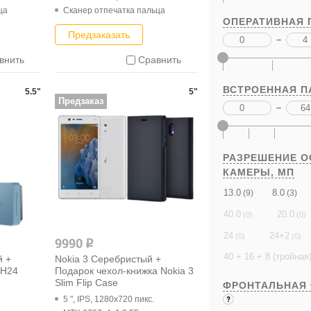
ца
Cканер отпечатка пальца
ОПЕРАТИВНАЯ 
Предзаказать
–
внить
Сравнить
ВСТРОЕННАЯ П
5.5"
5"
Предзаказ
–
РАЗРЕШЕНИЕ 
КАМЕРЫ,
МП
13.0
8.0
(9)
(3)
40.0
20.0
(0)
(0)
24
24+2
(0)
(0)
9990
q
40 + 16 + 8 (тройная
й +
Nokia 3 Серебристый +
BH24
Подарок чехол-книжка Nokia 3
Slim Flip Case
ФРОНТАЛЬНАЯ
5 ", IPS, 1280x720 пикс.